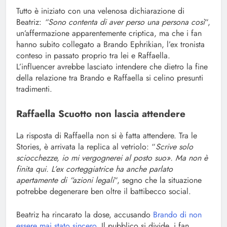
Tutto è iniziato con una velenosa dichiarazione di
Beatriz:
“Sono contenta di aver perso una persona così
“,
un’affermazione apparentemente criptica, ma che i fan
hanno subito collegato a Brando Ephrikian, l’ex tronista
conteso in passato proprio tra lei e Raffaella.
L’influencer avrebbe lasciato intendere che dietro la fine
della relazione tra Brando e Raffaella si celino presunti
tradimenti.
Raffaella Scuotto non lascia attendere
La risposta di Raffaella non si è fatta attendere. Tra le
Stories, è arrivata la replica al vetriolo: “
Scrive solo
sciocchezze, io mi vergognerei al posto suo». Ma non è
finita qui. L’ex corteggiatrice ha anche parlato
apertamente di “azioni legali
“, segno che la situazione
potrebbe degenerare ben oltre il battibecco social.
Beatriz ha rincarato la dose, accusando
Brando di non
essere mai stato sincero.
Il pubblico si divide, i fan