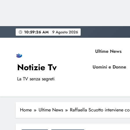
Skip
10:59:27 AM
9 Agosto 2026
to
content
Ultime News
Notizie Tv
Uomini e Donne
La TV senza segreti
Home
Ultime News
Raffaella Scuotto interviene con