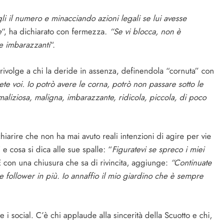
gli il numero e minacciando azioni legali se lui avesse
e
“, ha dichiarato con fermezza.
“Se vi blocca, non è
e imbarazzanti
“.
 rivolge a chi la deride in assenza, definendola “cornuta” con
e voi. Io potrò avere le corna, potrò non passare sotto le
maliziosa, maligna, imbarazzante, ridicola, piccola, di poco
chiarire che non ha mai avuto reali intenzioni di agire per vie
 cosa si dica alle sue spalle: “
Figuratevi se spreco i miei
E con una chiusura che sa di rivincita, aggiunge:
“Continuate
 follower in più. Io annaffio il mio giardino che è sempre
i social. C’è chi applaude alla sincerità della Scuotto e chi,