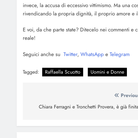
invece, la accusa di eccessivo vittimismo. Ma una cosa
rivendicando la propria dignità, il proprio amore e il 
E voi, da che parte state? Ditecelo nei commenti e c
reale!
Seguici anche su
Twitter
,
WhatsApp
e
Telegram
Tagged:
Raffaella Scuotto
Uomini e Donne
Navigazione
Previou
articoli
Chiara Ferragni e Tronchetti Provera, è già finit