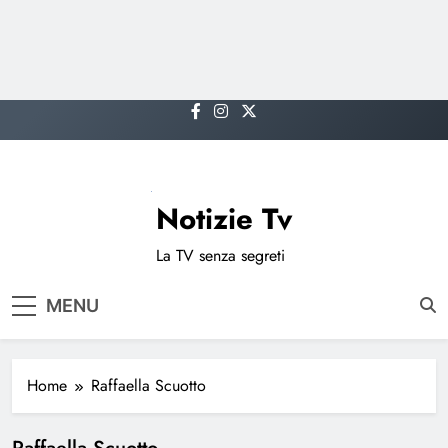
Skip
to
content
Notizie Tv
La TV senza segreti
MENU
Home
Raffaella Scuotto
Raffaella Scuotto