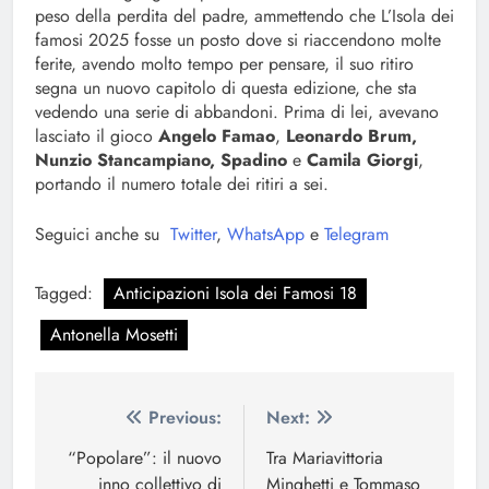
peso della perdita del padre, ammettendo che L’Isola dei
famosi 2025 fosse un posto dove si riaccendono molte
ferite, avendo molto tempo per pensare, il suo ritiro
segna un nuovo capitolo di questa edizione, che sta
vedendo una serie di abbandoni. Prima di lei, avevano
lasciato il gioco
Angelo Famao
,
Leonardo Brum,
Nunzio Stancampiano, Spadino
e
Camila Giorgi
,
portando il numero totale dei ritiri a sei.
Seguici anche su
Twitter
,
WhatsApp
e
Telegram
Tagged:
Anticipazioni Isola dei Famosi 18
Antonella Mosetti
Navigazione
Previous:
Next:
articoli
“Popolare”: il nuovo
Tra Mariavittoria
inno collettivo di
Minghetti e Tommaso