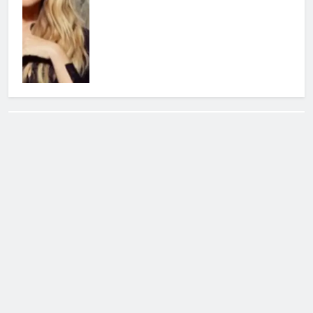
Cerca
Cerca
Notizie Tv
©
Copy
right
2026- Tutti i diritti sono
riservati|
redazione [at] notizietv [dot] com