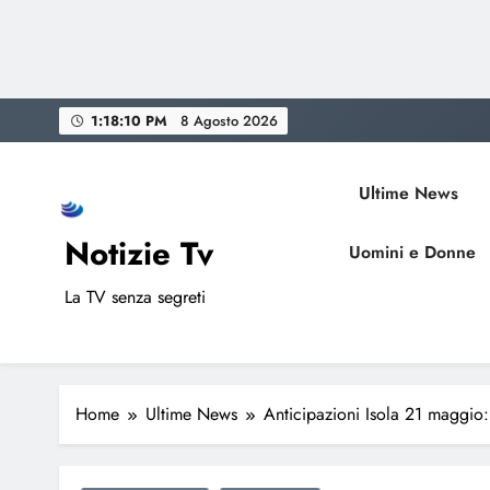
Skip
1:18:11 PM
8 Agosto 2026
to
content
Ultime News
Notizie Tv
Uomini e Donne
La TV senza segreti
Home
Ultime News
Anticipazioni Isola 21 maggio: p