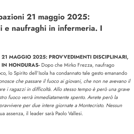
cipazioni 21 maggio 2025:
ri e naufraghi in infermeria. I
R 21 MAGGIO 2025: PROVVEDIMENTI DISCIPLINARI,
O IN HONDURAS-
Dopo che Mirko Frezza, naufrago
fuoco, lo Spirito dell’Isola ha condannato tale gesto emanando
iconosce che passare il fuoco ai giovani, che non ne avevano il
are i ragazzi in difficoltà. Allo stesso tempo è però una grave
ostro fuoco verrà immediatamente spento. Avrete però la
 sopravvivere per due intere giornate a Montecristo. Nessun
ua assenza, il leader sarà Paolo Vallesi.