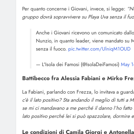
Per quanto concerne i Giovani, invece, si legge:
“Nu
gruppo dovrà sopravvivere su Playa Uva senza il fu
Anche i Giovani ricevono un comunicato dallo 
Nunzio, in quanto leader, viene mandato su M
senza il fuoco.
pic.twitter.com/UlniqM1OUD
— L'Isola dei Famosi (@IsolaDeiFamosi)
May 1
Battibecco fra Alessia Fabiani e Mirko Fr
La Fabiani, parlando con Frezza, lo invitava a guardar
c’è il lato positivo? Sta andando il meglio di tutti a M
se mi ci mandavano a me perché il danno l’ho fatto 
lato positivo perché lei si può spazzolare, dormire e
Le condizioni di Camila Giorgi e Antonell