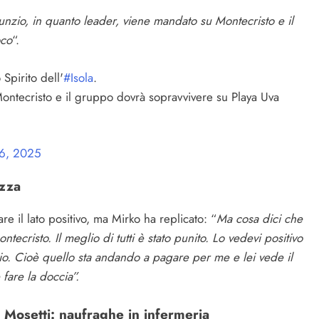
nzio, in quanto leader, viene mandato su Montecristo e il
oco
“.
Spirito dell'
#Isola
.
ontecristo e il gruppo dovrà sopravvivere su Playa Uva
6, 2025
ezza
e il lato positivo, ma Mirko ha replicato: “
Ma cosa dici che
ontecristo. Il meglio di tutti è stato punito. Lo vedevi positivo
io. Cioè quello sta andando a pagare per me e lei vede il
 fare la doccia”.
a Mosetti: naufraghe in infermeria