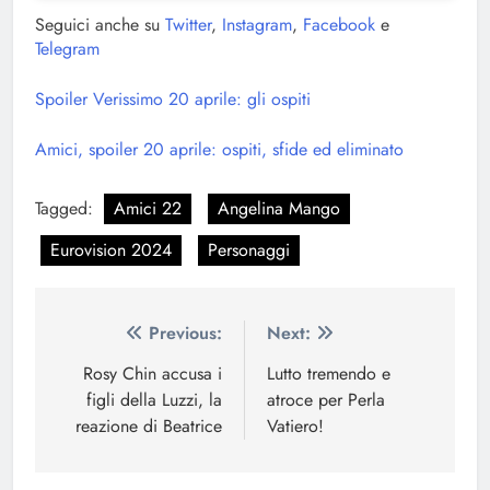
Seguici anche su
Twitter
,
Instagram
,
Facebook
e
Telegram
Spoiler Verissimo 20 aprile: gli ospiti
Amici, spoiler 20 aprile: ospiti, sfide ed eliminato
Tagged:
Amici 22
Angelina Mango
Eurovision 2024
Personaggi
Navigazione
Previous:
Next:
articoli
Rosy Chin accusa i
Lutto tremendo e
figli della Luzzi, la
atroce per Perla
reazione di Beatrice
Vatiero!