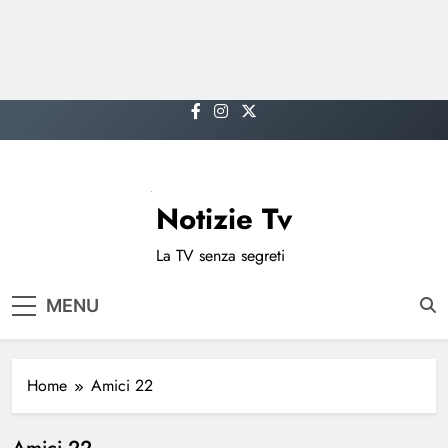
Skip
to
content
Notizie Tv
La TV senza segreti
MENU
Home
Amici 22
Amici 22