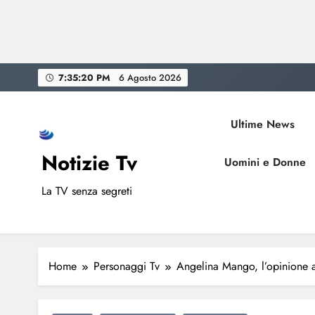
Skip
7:35:21 PM
6 Agosto 2026
to
content
Ultime News
Notizie Tv
Uomini e Donne
La TV senza segreti
Home
Personaggi Tv
Angelina Mango, l’opinione al