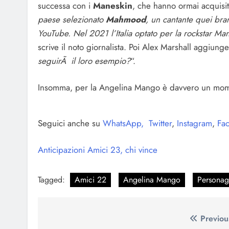
successa con i
Maneskin
, che hanno ormai acquisit
paese selezionato
Mahmood
, un cantante quei bran
YouTube. Nel 2021 l’Italia optato per la rockstar Ma
scrive il noto giornalista. Poi Alex Marshall aggiunge
seguirÃ il loro esempio?
“.
Insomma, per la Angelina Mango è davvero un mom
Seguici anche su
WhatsApp,
Twitter
,
Instagram
,
Fac
Anticipazioni Amici 23, chi vince
Tagged:
Amici 22
Angelina Mango
Personag
Navigazione
Previou