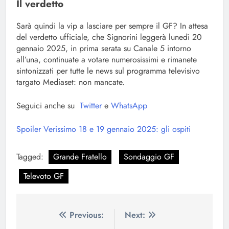
Il verdetto
Sarà quindi la vip a lasciare per sempre il GF? In attesa
del verdetto ufficiale, che Signorini leggerà lunedì 20
gennaio 2025, in prima serata su Canale 5 intorno
all’una, continuate a votare numerosissimi e rimanete
sintonizzati per tutte le news sul programma televisivo
targato Mediaset: non mancate.
Seguici anche su
Twitter
e
WhatsApp
Spoiler Verissimo 18 e 19 gennaio 2025: gli ospiti
Tagged:
Grande Fratello
Sondaggio GF
Televoto GF
Navigazione
Previous:
Next: