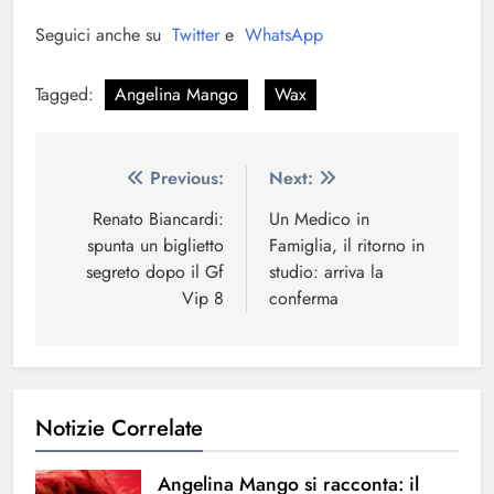
Seguici anche su
Twitter
e
WhatsApp
Tagged:
Angelina Mango
Wax
Navigazione
Previous:
Next:
articoli
Renato Biancardi:
Un Medico in
spunta un biglietto
Famiglia, il ritorno in
segreto dopo il Gf
studio: arriva la
Vip 8
conferma
Notizie Correlate
Angelina Mango si racconta: il