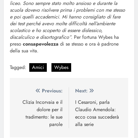
liceo. Sono sempre stato molto ansioso e durante la
scuola dovevo risolvere prima i problemi con me stesso
e poi quelli accademici. Mi hanno consigliato di fare
dei test perché avevo molte difficoltà nell’ambiente
scolastico e ho scoperto di essere dislessico,
discalculico e disortografico”.
Per fortuna Wybes ha
preso
consapevolezza
di se stesso e ora è padrone
della sua vita.
Tagged:
Amici
Wybes
Navigazione
Previous:
Next:
articoli
Clizia Incorvaia e il
I Cesaroni, parla
dolore per il
Claudio Amendola:
tradimento: le sue
ecco cosa succederà
parole
alla serie