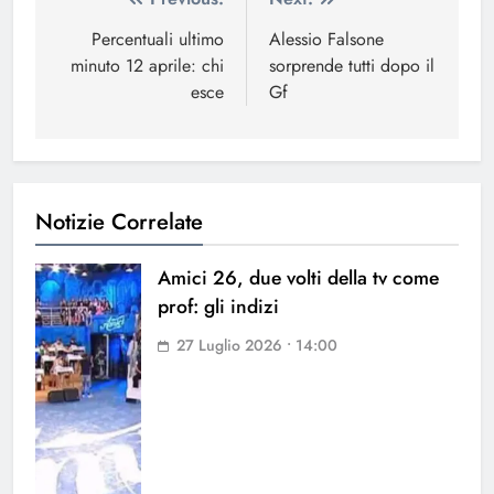
Navigazione
articoli
Percentuali ultimo
Alessio Falsone
minuto 12 aprile: chi
sorprende tutti dopo il
esce
Gf
Notizie Correlate
Amici 26, due volti della tv come
prof: gli indizi
27 Luglio 2026 • 14:00