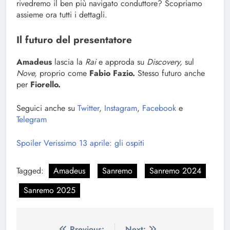
rivedremo il ben più navigato conduttore? Scopriamo
assieme ora tutti i dettagli.
Il futuro del presentatore
Amadeus
lascia la
Rai
e approda su
Discovery,
sul
Nove,
proprio come
Fabio Fazio.
Stesso futuro anche
per
Fiorello.
Seguici anche su
Twitter
,
Instagram
,
Facebook
e
Telegram
Spoiler Verissimo 13 aprile: gli ospiti
Tagged:
Amadeus
Sanremo
Sanremo 2024
Sanremo 2025
Previous:
Next: