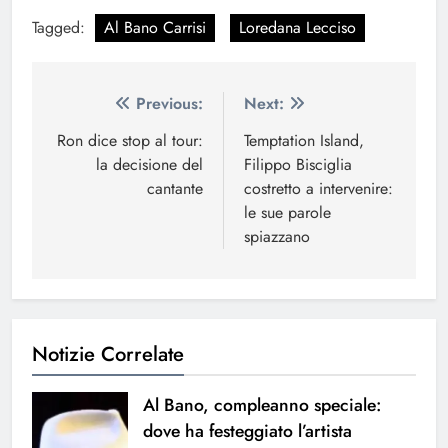
Tagged:
Al Bano Carrisi
Loredana Lecciso
Navigazione
Previous:
Next:
articoli
Ron dice stop al tour:
Temptation Island,
la decisione del
Filippo Bisciglia
cantante
costretto a intervenire:
le sue parole
spiazzano
Notizie Correlate
Al Bano, compleanno speciale:
dove ha festeggiato l’artista