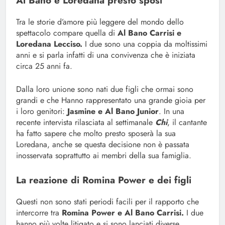
Al Bano e Loredana presto sposi
Tra le storie d’amore più leggere del mondo dello
spettacolo compare quella di
Al Bano Carrisi e
Loredana Lecciso.
I due sono una coppia da moltissimi
anni e si parla infatti di una convivenza che è iniziata
circa 25 anni fa.
Dalla loro unione sono nati due figli che ormai sono
grandi e che Hanno rappresentato una grande gioia per
i loro genitori:
Jasmine e Al Bano Junior
. In una
recente intervista rilasciata al settimanale
Chi
, il cantante
ha fatto sapere che molto presto sposerà la sua
Loredana, anche se questa decisione non è passata
inosservata soprattutto ai membri della sua famiglia.
La reazione di Romina Power e dei figli
Questi non sono stati periodi facili per il rapporto che
intercorre tra
Romina Power e Al Bano Carrisi.
I due
hanno più volte litigato e si sono lanciati diverse