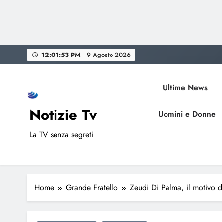
Skip
12:01:54 PM
9 Agosto 2026
to
content
Ultime News
Notizie Tv
Uomini e Donne
La TV senza segreti
Home
Grande Fratello
Zeudi Di Palma, il motivo de