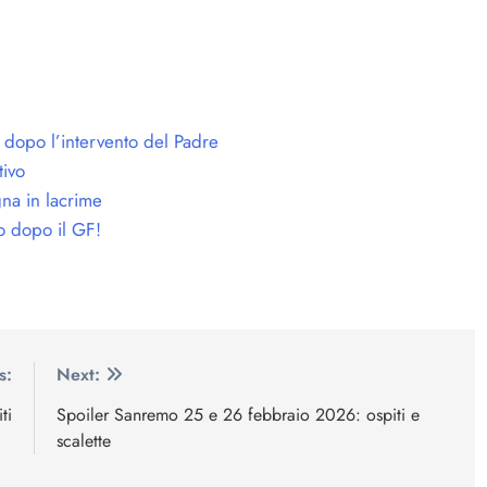
 dopo l’intervento del Padre
tivo
na in lacrime
o dopo il GF!
s:
Next:
ti
Spoiler Sanremo 25 e 26 febbraio 2026: ospiti e
scalette