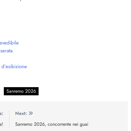
evedibile
 serata
 d’esibizione
Sanremo 2026
s:
Next:
a!
Sanremo 2026, concorrente nei guai