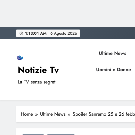
Skip
1:13:02 AM
6 Agosto 2026
to
content
Ultime News
Notizie Tv
Uomini e Donne
La TV senza segreti
Home
Ultime News
Spoiler Sanremo 25 e 26 febbr