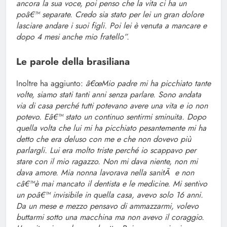
ancora la sua voce, poi penso che la vita ci ha un
poâ€™ separate. Credo sia stato per lei un gran dolore
lasciare andare i suoi figli. Poi lei è venuta a mancare e
dopo 4 mesi anche mio fratello”
.
Le parole della brasiliana
Inoltre ha aggiunto:
â€œMio padre mi ha picchiato tante
volte, siamo stati tanti anni senza parlare. Sono andata
via di casa perché tutti potevano avere una vita e io non
potevo. Eâ€™ stato un continuo sentirmi sminuita. Dopo
quella volta che lui mi ha picchiato pesantemente mi ha
detto che era deluso con me e che non dovevo più
parlargli. Lui era molto triste perché io scappavo per
stare con il mio ragazzo. Non mi dava niente, non mi
dava amore. Mia nonna lavorava nella sanitÃ e non
câ€™è mai mancato il dentista e le medicine. Mi sentivo
un poâ€™ invisibile in quella casa, avevo solo 16 anni.
Da un mese e mezzo pensavo di ammazzarmi, volevo
buttarmi sotto una macchina ma non avevo il coraggio.