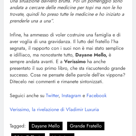
Una situazione davvero brutta. Poi un pomeriggio sono
andata a cercare delle medicine per topi ma non le ho
trovate, quindi ho preso tutte le medicine e ho iniziato a
prenderle una a una”.
Infine, ha ammesso di voler costruire una famiglia e di
aver voglia di una gravidanza. Il lutto del fratello l’ha
segnata, il rapporto con i suoi non è mai stato semplice
e idilliaco, ma nonostante tutto,
Dayane Mello,
è
sempre andata avanti. E a
Verissimo
ha anche
presentato il suo primo libro, che sta riscuotendo grande
successo. Cosa ne pensate delle parole dell’ex vippona?
Ditecelo nei commenti e rimanete sintonizzati.
Seguici anche su
Twitter
,
Instagram
e
Facebook
Verissimo, la rivelazione di Vladimir Luxuria
Tagged:
Dayane Mello
Grande Fratello