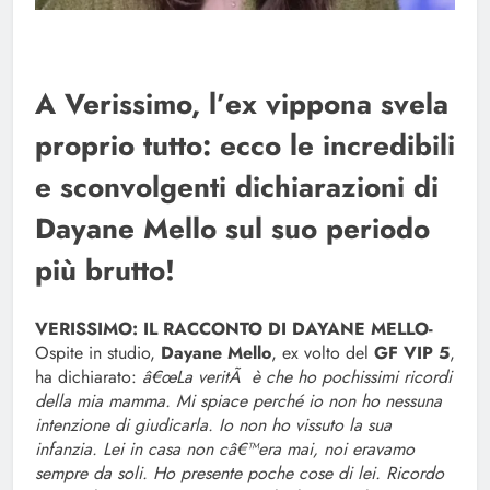
A Verissimo, l’ex vippona svela
proprio tutto: ecco le incredibili
e sconvolgenti dichiarazioni di
Dayane Mello sul suo periodo
più brutto!
VERISSIMO: IL RACCONTO DI DAYANE MELLO-
Ospite in studio,
Dayane Mello
, ex volto del
GF VIP 5
,
ha dichiarato:
â€œ
La veritÃ è che ho pochissimi ricordi
della mia mamma. Mi spiace perché io non ho nessuna
intenzione di giudicarla. Io non ho vissuto la sua
infanzia. Lei in casa non câ€™era mai, noi eravamo
sempre da soli. Ho presente poche cose di lei. Ricordo