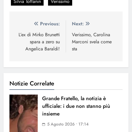
Silvia Toffanin
Verissimo
Navigazione
Previous:
Next:
articoli
L’ex di Mirko Brunetti
Verissimo, Carolina
spara a zero su
Marconi svela come
Angelica Baraldi!
sta
Notizie Correlate
Grande Fratello, la notizia è
ufficiale: i due non stanno più
insieme
5 Agosto 2026 • 17:14