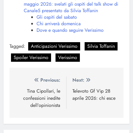
maggio 2026: svelati gli ospiti del talk show di
Canale5 presentato da Silvia Toffanin
Gli ospiti del sabato
Chi arriverà domenica
Dove e quando seguire Verissimo
Tagged:
Anticipazioni Verissimo
Silvia Toffanin
Spoiler Verissimo
Verissimo
Navigazione
Previous:
Next:
articoli
Tina Cipollari, le
Televoto Gf Vip 28
confessioni inedite
aprile 2026: chi esce
dell’opinionista