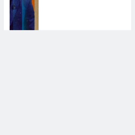
Valentina Vignali, commenti beceri
al suo fisico
10 Agosto 2023 • 20:25