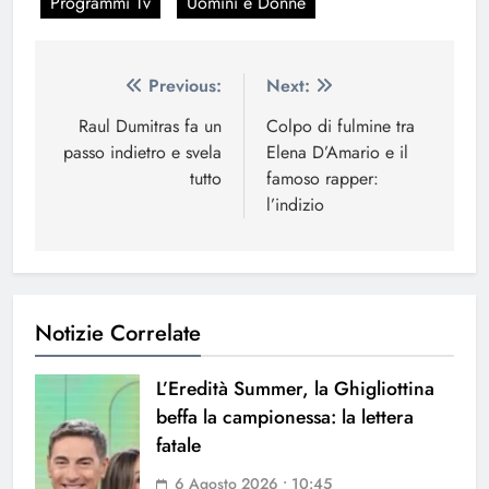
Programmi Tv
Uomini e Donne
Navigazione
Previous:
Next:
articoli
Raul Dumitras fa un
Colpo di fulmine tra
passo indietro e svela
Elena D’Amario e il
tutto
famoso rapper:
l’indizio
Notizie Correlate
L’Eredità Summer, la Ghigliottina
beffa la campionessa: la lettera
fatale
6 Agosto 2026 • 10:45