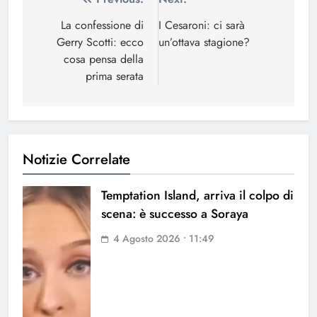
Navigazione
articoli
La confessione di
I Cesaroni: ci sarà
Gerry Scotti: ecco
un’ottava stagione?
cosa pensa della
prima serata
Notizie Correlate
Temptation Island, arriva il colpo di
scena: è successo a Soraya
4 Agosto 2026 • 11:49