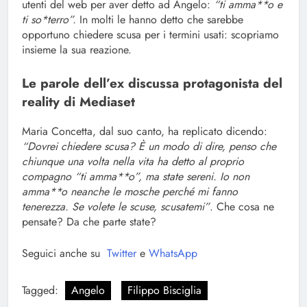
utenti del web per aver detto ad Angelo:
“ti amma**o e
ti so*terro”.
In molti le hanno detto che sarebbe
opportuno chiedere scusa per i termini usati: scopriamo
insieme la sua reazione.
Le parole dell’ex discussa protagonista del
reality di Mediaset
Maria Concetta, dal suo canto, ha replicato dicendo:
“Dovrei chiedere scusa? È un modo di dire, penso che
chiunque una volta nella vita ha detto al proprio
compagno “ti amma**o”, ma state sereni. Io non
amma**o neanche le mosche perché mi fanno
tenerezza. Se volete le scuse, scusatemi”
. Che cosa ne
pensate? Da che parte state?
Seguici anche su
Twitter
e
WhatsApp
Tagged:
Angelo
Filippo Bisciglia