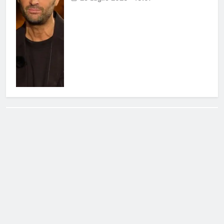
Cerca
Cerca
Notizie Tv
©
Copy
right
2026- Tutti i diritti sono