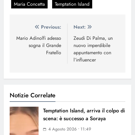
Maria Concetta
Temptation Island
Navigazione
Previous:
Next:
articoli
Mario Adinolfi adesso
Zeudi Di Palma, un
sogna il Grande
nuovo imperdibile
Fratello
appuntamento con
l’influencer
Notizie Correlate
Temptation Island, arriva il colpo di
scena: è successo a Soraya
4 Agosto 2026 • 11:49