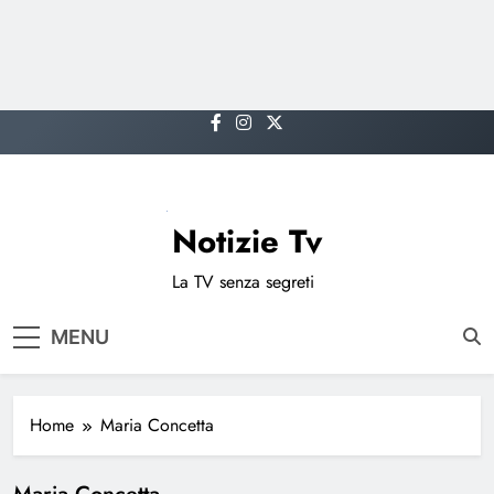
Skip
to
content
Notizie Tv
La TV senza segreti
MENU
Home
Maria Concetta
Maria Concetta