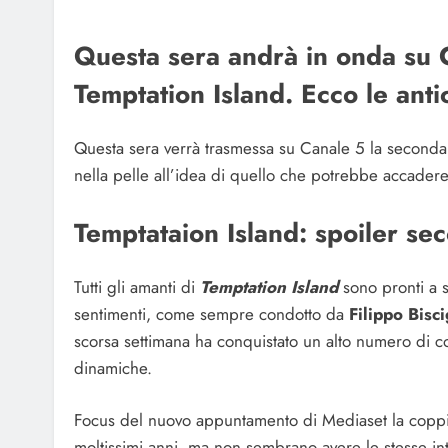
Questa sera andrà in onda su C
Temptation Island. Ecco le anti
Questa sera verrà trasmessa su Canale 5 la seconda p
nella pelle all’idea di quello che potrebbe accader
Temptataion Island: spoiler se
Tutti gli amanti di
Temptation Island
sono pronti a 
sentimenti, come sempre condotto da
Filippo Bisc
scorsa settimana ha conquistato un alto numero di c
dinamiche.
Focus del nuovo appuntamento di Mediaset la copp
moltissimi anni, ma non sembrano avere le stesse in