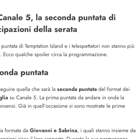
anale 5, la seconda puntata di
cipazioni della serata
untata di Temptation Island e i telespettatori non stanno più
e. Ecco qualche spoiler circa la programmazione.
conda puntata
seguire quella che sarà la
seconda puntata
del format dei
iglia
su Canale 5. La prima puntata da andare in onda la
onsensi. Già in quell’occasione si sono mostrate le prime
ia formata da
Giovanni e Sabrina
, i quali stanno insieme da
tenzioni circa il loro rapporto. Durante la sua permanenza