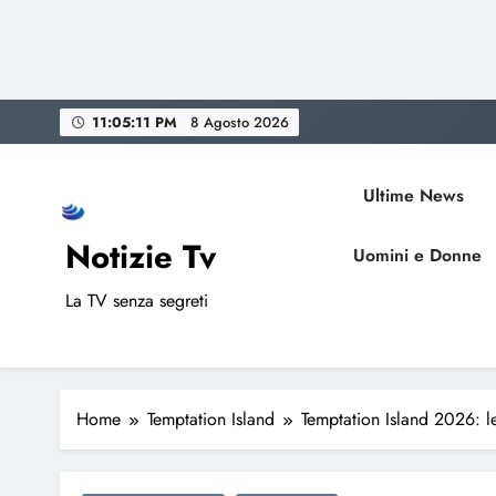
Skip
11:05:12 PM
8 Agosto 2026
to
content
Ultime News
Notizie Tv
Uomini e Donne
La TV senza segreti
Home
Temptation Island
Temptation Island 2026: l