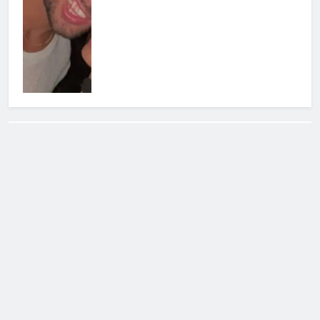
Cerca
Cerca
Notizie Tv
©
Copy
right
2026- Tutti i diritti sono
riservati|
redazione [at] notizietv [dot] com