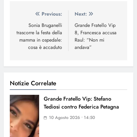
Navigazione
Previous:
Next:
articoli
Sonia Bruganelli
Grande Fratello Vip
trascorre la festa della
8, Francesca accusa
mamma in ospedale:
Raul: “Non mi
cosa è accaduto
andava”
Notizie Correlate
Grande Fratello Vip: Stefano
Tediosi contro Federica Petagna
10 Agosto 2026 • 14:50