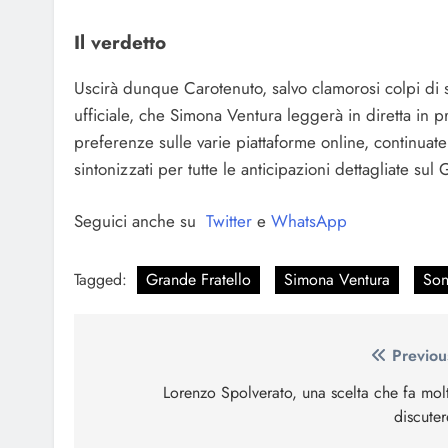
Il verdetto
Uscirà dunque Carotenuto, salvo clamorosi colpi di sc
ufficiale, che Simona Ventura leggerà in diretta in 
preferenze sulle varie piattaforme online, continua
sintonizzati per tutte le anticipazioni dettagliate sul 
Seguici anche su
Twitter
e
WhatsApp
Tagged:
Grande Fratello
Simona Ventura
Son
Navigazione
Previou
articoli
Lorenzo Spolverato, una scelta che fa mol
discuter