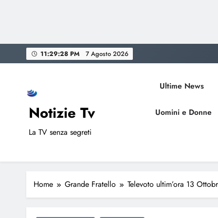
Skip
11:29:29 PM
7 Agosto 2026
to
content
Ultime News
Notizie Tv
Uomini e Donne
La TV senza segreti
Home
Grande Fratello
Televoto ultim’ora 13 Ottob