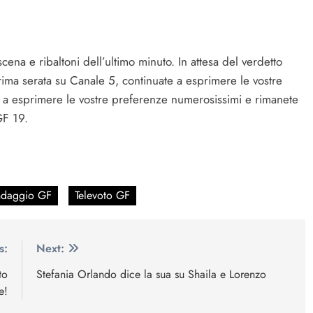
ena e ribaltoni dell’ultimo minuto. In attesa del verdetto
prima serata su Canale 5, continuate a esprimere le vostre
te a esprimere le vostre preferenze numerosissimi e rimanete
GF 19.
daggio GF
Televoto GF
s:
Next:
to
Stefania Orlando dice la sua su Shaila e Lorenzo
e!