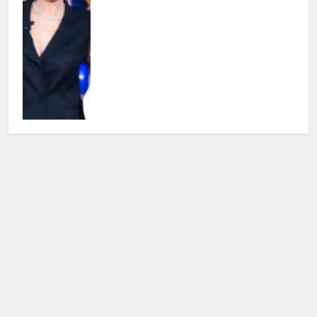
Cerca
Cerca
Notizie Tv
©
Copy
right
2026- Tutti i diritti sono