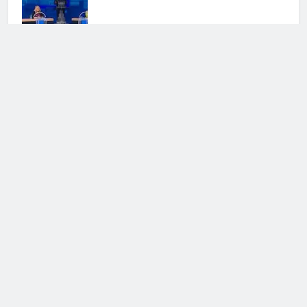
Cerca
Cerca
Notizie Tv
©
Copy
right
2026- Tutti i diritti sono
riservati|