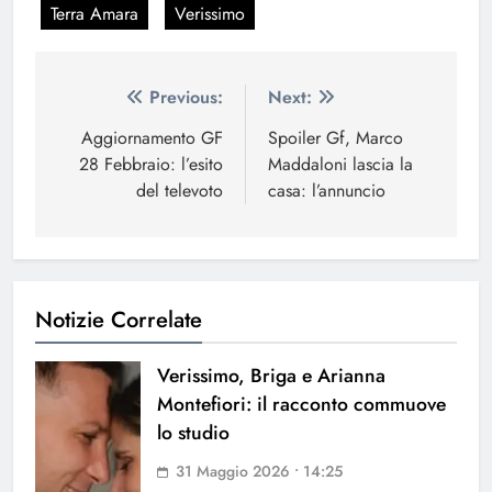
Terra Amara
Verissimo
Navigazione
Previous:
Next:
articoli
Aggiornamento GF
Spoiler Gf, Marco
28 Febbraio: l’esito
Maddaloni lascia la
del televoto
casa: l’annuncio
Notizie Correlate
Verissimo, Briga e Arianna
Montefiori: il racconto commuove
lo studio
31 Maggio 2026 • 14:25