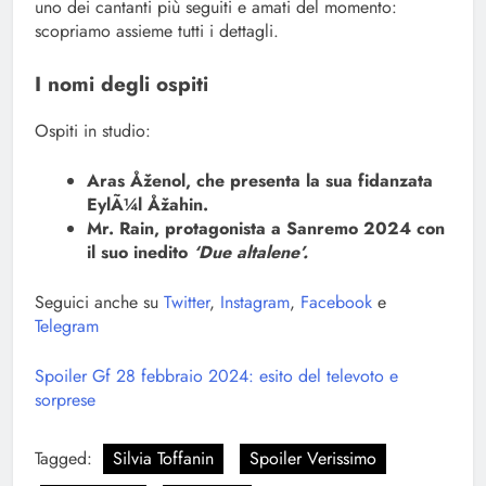
uno dei cantanti più seguiti e amati del momento:
scopriamo assieme tutti i dettagli.
I nomi degli ospiti
Ospiti in studio:
Aras Åženol, che presenta la sua fidanzata
EylÃ¼l Åžahin.
Mr. Rain, protagonista a Sanremo 2024 con
il suo inedito
‘Due altalene’.
Seguici anche su
Twitter
,
Instagram
,
Facebook
e
Telegram
Spoiler Gf 28 febbraio 2024: esito del televoto e
sorprese
Tagged:
Silvia Toffanin
Spoiler Verissimo