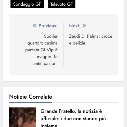
Sondaggio GF
Televoto GF
Navigazione
Previous:
Next:
articoli
Spoiler
Zeudi Di Palma: croce
quattordicesima
e delizia
puntata Gf Vip 5
maggio: le
anticipazioni
Notizie Correlate
Grande Fratello, la notizia è
ufficiale: i due non stanno più
insieme