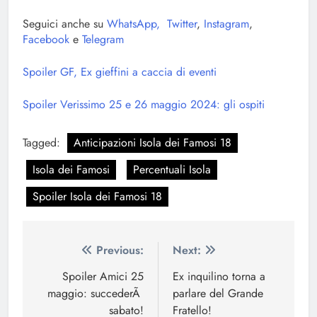
Seguici anche su
WhatsApp,
Twitter
,
Instagram
,
Facebook
e
Telegram
Spoiler GF, Ex gieffini a caccia di eventi
Spoiler Verissimo 25 e 26 maggio 2024: gli ospiti
Tagged:
Anticipazioni Isola dei Famosi 18
Isola dei Famosi
Percentuali Isola
Spoiler Isola dei Famosi 18
Navigazione
Previous:
Next:
articoli
Spoiler Amici 25
Ex inquilino torna a
maggio: succederÃ
parlare del Grande
sabato!
Fratello!