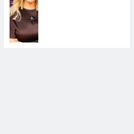
L’Isola dei Famosi 2026: il
commento di Alessia Marcuzzi
sulla conduzione
8 Giugno 2026 • 09:02