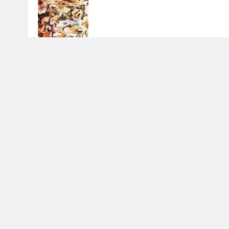
Uomini e Donne, ex tronista nel
mirino: l’indiscrezione
4 Agosto 2026 • 12:03