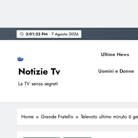
Skip
3:01:34 PM
7 Agosto 2026
to
content
Ultime News
Notizie Tv
Uomini e Donne
La TV senza segreti
Home
Grande Fratello
Televoto ultimo minuto 6 g