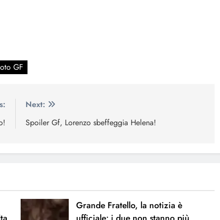
voto GF
s:
Next:
o!
Spoiler Gf, Lorenzo sbeffeggia Helena!
Grande Fratello, la notizia è
lta
ufficiale: i due non stanno più