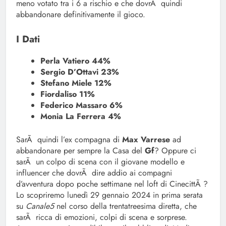
meno votato tra i 6 a rischio e che dovrÃ quindi
abbandonare definitivamente il gioco.
I Dati
Perla Vatiero 44%
Sergio D’Ottavi 23%
Stefano Miele 12%
Fiordaliso 11%
Federico Massaro 6%
Monia La Ferrera 4%
SarÃ quindi l’ex compagna di
Max Varrese
ad
abbandonare per sempre la Casa del
Gf
? Oppure ci
sarÃ un colpo di scena con il giovane modello e
influencer che dovrÃ dire addio ai compagni
d’avventura dopo poche settimane nel loft di CinecittÃ ?
Lo scopriremo lunedì 29 gennaio 2024 in prima serata
su
Canale5
nel corso della trentatreesima diretta, che
sarÃ ricca di emozioni, colpi di scena e sorprese.