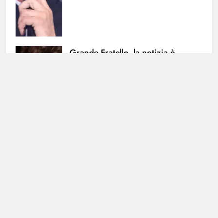
Grande Fratello, la notizia è
ufficiale: i due non stanno più
insieme
5 Agosto 2026 • 17:14
Cerca