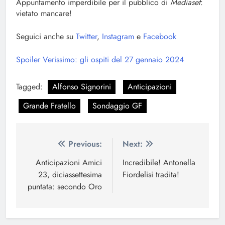
Appuntamento imperdibile per il pubblico di
Mediaset
:
vietato mancare!
Seguici anche su
Twitter
,
Instagram
e
Facebook
Spoiler Verissimo: gli ospiti del 27 gennaio 2024
Tagged:
Alfonso Signorini
Anticipazioni
Grande Fratello
Sondaggio GF
Navigazione
Previous:
Next:
articoli
Anticipazioni Amici
Incredibile! Antonella
23, diciassettesima
Fiordelisi tradita!
puntata: secondo Oro