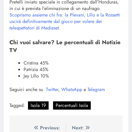
Pretelli inviato speciale in collegamento dall’Honduras,
in cui è prevista l’eliminazione di un naufrago.
Scopriamo assieme chi fra: la Plevani, Lillo e la Rossetti
uscirà definitivamente dal gioco per volere dei
telespettatori di Mediaset.
Chi vuoi salvare? Le percentuali di Notizie
TV
Cristina 45%
Patrizia 45%
Jey Lillo 10%
Seguici anche su
Twitter
,
WhatsApp
e
Telegram
Tagged:
Isola 19
Percentuali Isola
Navigazione
Previous:
Next: