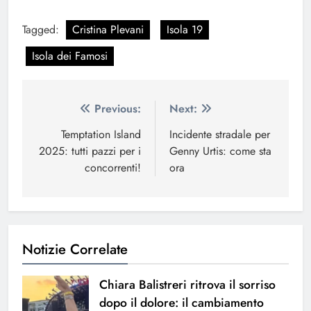
Tagged:
Cristina Plevani
Isola 19
Isola dei Famosi
Navigazione
Previous:
Next:
articoli
Temptation Island
Incidente stradale per
2025: tutti pazzi per i
Genny Urtis: come sta
concorrenti!
ora
Notizie Correlate
Chiara Balistreri ritrova il sorriso
dopo il dolore: il cambiamento