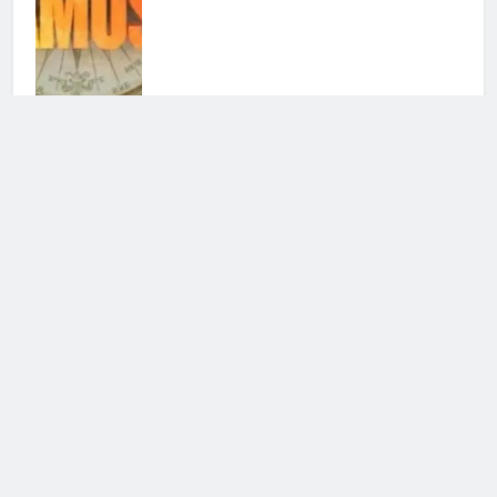
Selvaggia Lucarelli parte per L’Isola
dei famosi, ma scatta l’allarme
8 Giugno 2026 • 17:00
L’Isola dei Famosi 2026: il