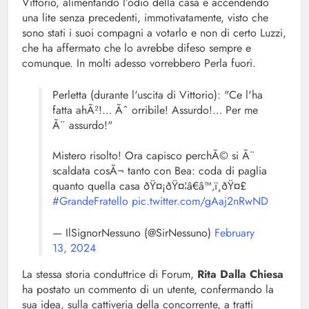
Vittorio, alimentando l’odio della casa e accendendo
una lite senza precedenti, immotivatamente, visto che
sono stati i suoi compagni a votarlo e non di certo Luzzi,
che ha affermato che lo avrebbe difeso sempre e
comunque. In molti adesso vorrebbero Perla fuori.
Perletta (durante l'uscita di Vittorio): "Ce l'ha
fatta ahÃ²!… Ãˆ orribile! Assurdo!… Per me
Ã¨ assurdo!"
Mistero risolto! Ora capisco perchÃ© si Ã¨
scaldata cosÃ¬ tanto con Bea: coda di paglia
quanto quella casa ðŸ¤¡ðŸ¤¦â€â™‚ï¸ðŸ¤£
#GrandeFratello
pic.twitter.com/gAaj2nRwND
— IlSignorNessuno (@SirNessuno)
February
13, 2024
La stessa storia conduttrice di Forum,
Rita Dalla Chiesa
ha postato un commento di un utente, confermando la
sua idea, sulla cattiveria della concorrente, a tratti