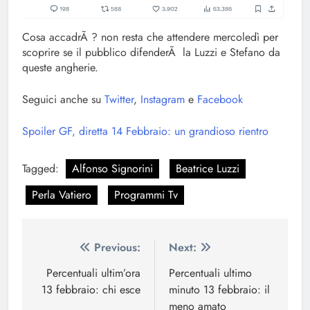
Cosa accadrÃ ? non resta che attendere mercoledì per
scoprire se il pubblico difenderÃ la Luzzi e Stefano da
queste angherie.
Seguici anche su
Twitter
,
Instagram
e
Facebook
Spoiler GF, diretta 14 Febbraio: un grandioso rientro
Tagged:
Alfonso Signorini
Beatrice Luzzi
Perla Vatiero
Programmi Tv
Navigazione
Previous:
Next:
articoli
Percentuali ultim’ora
Percentuali ultimo
13 febbraio: chi esce
minuto 13 febbraio: il
meno amato