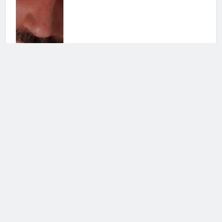
Fiction per l’autunno: il meglio di
Canale 5
31 Luglio 2026 • 09:00
Grande Fratello Vip, il ritorno: