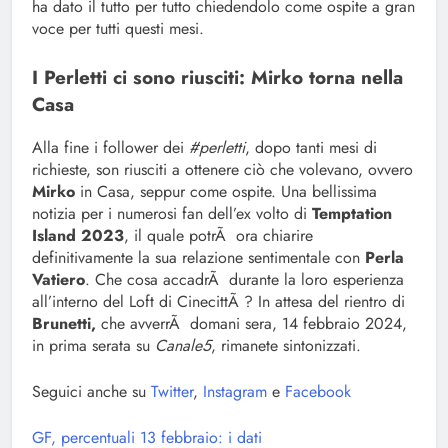
ha dato il tutto per tutto chiedendolo come ospite a gran
voce per tutti questi mesi.
I Perletti ci sono riusciti: Mirko torna nella
Casa
Alla fine i follower dei
#perletti
, dopo tanti mesi di
richieste, son riusciti a ottenere ciò che volevano, ovvero
Mirko
in Casa, seppur come ospite. Una bellissima
notizia per i numerosi fan dell’ex volto di
Temptation
Island 2023
, il quale potrÃ ora chiarire
definitivamente la sua relazione sentimentale con
Perla
Vatiero
. Che cosa accadrÃ durante la loro esperienza
all’interno del Loft di CinecittÃ ? In attesa del rientro di
Brunetti,
che avverrÃ domani sera, 14 febbraio 2024,
in prima serata su
Canale5
, rimanete sintonizzati.
Seguici anche su
Twitter
,
Instagram
e
Facebook
GF, percentuali 13 febbraio: i dati