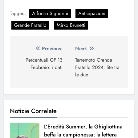
Tagged:
Alfonso Signorini
Anticipazioni
Grande Fratello
Mirko Brunetti
Navigazione
Previous:
Next:
articoli
Percentuali GF 13
Terremoto Grande
Febbraio: i dati
Fratello 2024: lite tra
le due
Notizie Correlate
L’Eredità Summer, la Ghigliottina
beffa la campionessa: la lettera