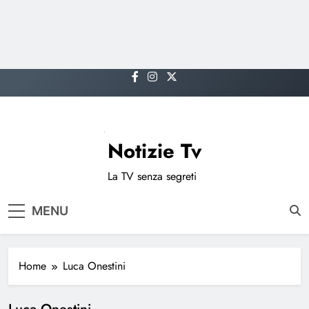
Skip
to
content
Notizie Tv
La TV senza segreti
MENU
Home
Luca Onestini
Luca Onestini