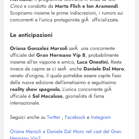
Cinco
e condotto da
Marta Flich e Ion Aramendi
.
Scopriamo insieme le prime indiscrezioni, i rumors sui
concorrenti e l’unica protagonista giÃ ufficializzata.
Le anticipazioni
Oriana Gonzalez Marzoli
sarÃ una concorrente
ufficiale del
Gran Hermano Vip 8
, probabilmente
insieme all’ex vippone e amico,
Luca Onestini.
Resta
invece da capire se ci sarÃ anche
Daniele Dal Moro
,
veneto d’origine, il quale potrebbe essere ospite fisso
della nuova edizione dell’amatissimo e seguitissimo
reality show spagnolo.
L’unica concorrente giÃ
ufficiale è
Sol Macaluso
, giornalista di fama
internazionale.
Seguici anche su
Twitter
,
Facebook
e
Instagram
Oriana Marzoli e Daniele Dal Moro nel cast del Gran
Hermano Vip?