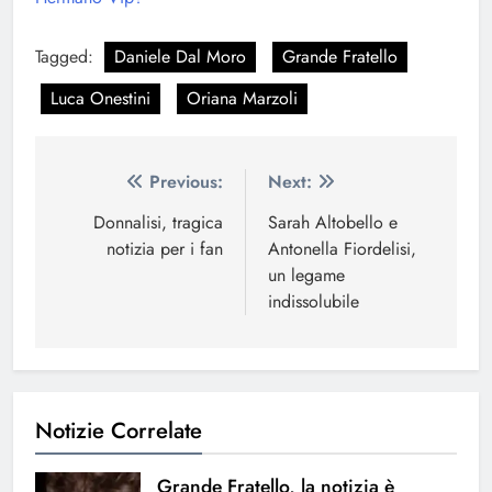
Tagged:
Daniele Dal Moro
Grande Fratello
Luca Onestini
Oriana Marzoli
Navigazione
Previous:
Next:
articoli
Donnalisi, tragica
Sarah Altobello e
notizia per i fan
Antonella Fiordelisi,
un legame
indissolubile
Notizie Correlate
Grande Fratello, la notizia è