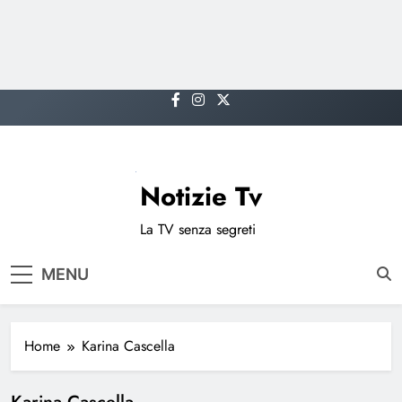
Skip
to
content
Notizie Tv
La TV senza segreti
MENU
Home
Karina Cascella
Karina Cascella