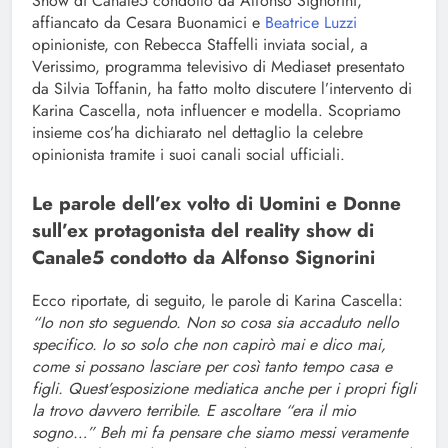
Show di Canale5 condotto da Alfonso Signorini,
affiancato da Cesara Buonamici e
Beatrice Luzzi
opinioniste, con Rebecca Staffelli inviata social, a
Verissimo, programma televisivo di Mediaset presentato
da Silvia Toffanin, ha fatto molto discutere l’intervento di
Karina Cascella, nota influencer e modella. Scopriamo
insieme cos’ha dichiarato nel dettaglio la celebre
opinionista tramite i suoi canali social ufficiali.
Le parole dell’ex volto di Uomini e Donne
sull’ex protagonista del reality show di
Canale5 condotto da Alfonso Signorini
Ecco riportate, di seguito, le parole di Karina Cascella:
“Io non sto seguendo. Non so cosa sia accaduto nello
specifico. Io so solo che non capirò mai e dico mai,
come si possano lasciare per così tanto tempo casa e
figli. Quest’esposizione mediatica anche per i propri figli
la trovo davvero terribile. E ascoltare “era il mio
sogno…” Beh mi fa pensare che siamo messi veramente