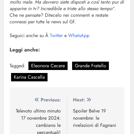
molto male. Ma davvero siete disposti a così tanto pur di
apparire in tv? Incredibile e triste allo stesso tempo
“.
Che ne pensate? Ditecelo nei commenti e restate
connessi per tutte le news sul Gf.
Seguici anche su
Â
Twitter
e
WhatsApp
Leggi anche:
Tagged:
Eleonora Cecere
Grande Fratello
Karina Cascella
Navigazione
Previous:
Next:
articoli
Televoto ultimo minuto
Spoiler Belve 19
17 novembre 2024:
novembre: le
cambiano le
rivelazioni di Fagnani
percentuali!