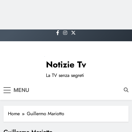
Skip
to
content
Notizie Tv
La TV senza segreti
MENU
Home
Guillermo Mariotto
Guillermo Mariotto