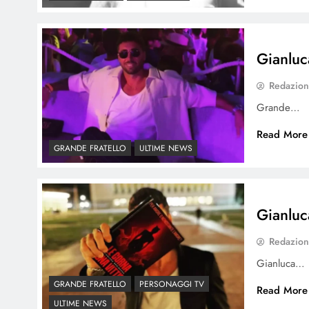
Gianluc
Redazio
Grande…
Read More
GRANDE FRATELLO
ULTIME NEWS
Gianluc
Redazio
Gianluca…
GRANDE FRATELLO
PERSONAGGI TV
Read More
ULTIME NEWS