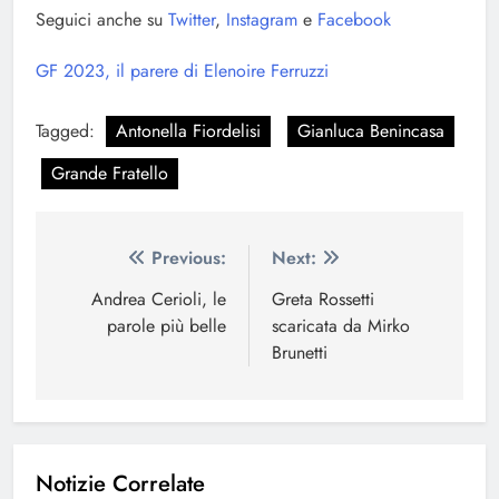
Seguici anche su
Twitter
,
Instagram
e
Facebook
GF 2023, il parere di Elenoire Ferruzzi
Tagged:
Antonella Fiordelisi
Gianluca Benincasa
Grande Fratello
Navigazione
Previous:
Next:
articoli
Andrea Cerioli, le
Greta Rossetti
parole più belle
scaricata da Mirko
Brunetti
Notizie Correlate