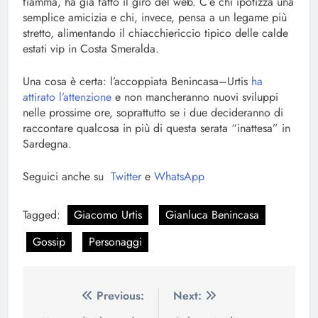
fiamma, ha già fatto il giro del web. C’è chi ipotizza una
semplice amicizia e chi, invece, pensa a un legame più
stretto, alimentando il chiacchiericcio tipico delle calde
estati vip in Costa Smeralda.
Una cosa è certa: l’accoppiata Benincasa–Urtis
ha
attirato l’attenzione
e non mancheranno nuovi sviluppi
nelle prossime ore, soprattutto se i due decideranno di
raccontare qualcosa in più di questa serata “inattesa” in
Sardegna.
Seguici anche su
Twitter
e
WhatsApp
Tagged:
Giacomo Urtis
Gianluca Benincasa
Gossip
Personaggi
Navigazione
Previous:
Next: