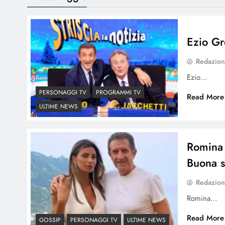
Ezio Gre
Redazio
Ezio…
PERSONAGGI TV
PROGRAMMI TV
Read More
ULTIME NEWS
Romina 
Buona s
Redazio
Romina…
Read More
GOSSIP
PERSONAGGI TV
ULTIME NEWS