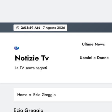
Skip
2:03:59 AM
7 Agosto 2026
to
content
Ultime News
Notizie Tv
Uomini e Donne
La TV senza segreti
Home
Ezio Greggio
Ezio Greggio