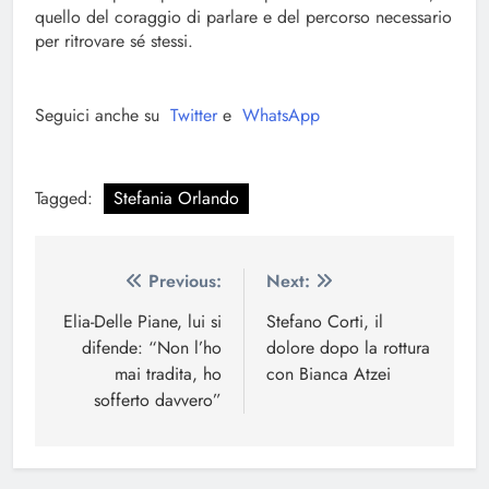
quello del coraggio di parlare e del percorso necessario
per ritrovare sé stessi.
Seguici anche su
Twitter
e
WhatsApp
Tagged:
Stefania Orlando
Navigazione
Previous:
Next:
articoli
Elia-Delle Piane, lui si
Stefano Corti, il
difende: “Non l’ho
dolore dopo la rottura
mai tradita, ho
con Bianca Atzei
sofferto davvero”