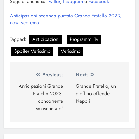
Seguici anche su
Twitter
,
Instagram
e
Facebook
Anticipazioni seconda puntata Grande Fratello 2023,
cosa vedremo
Tagged:
Anticipazioni
Programmi Tv
Spoiler Verissimo
Verissimo
Navigazione
Previous:
Next:
articoli
Anticipazioni Grande
Grande Fratello, un
Fratello 2023,
gieffino offende
concorrente
Napoli
smascherato!