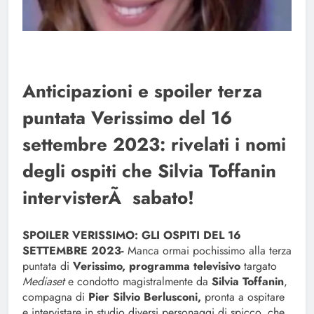
Anticipazioni e spoiler terza
puntata Verissimo del 16
settembre 2023: rivelati i nomi
degli ospiti che Silvia Toffanin
intervisterÃ sabato!
SPOILER VERISSIMO: GLI OSPITI DEL 16
SETTEMBRE 2023-
Manca ormai pochissimo alla terza
puntata di
Verissimo, programma televisivo
targato
Mediaset
e condotto magistralmente da
Silvia Toffanin
,
compagna di
Pier Silvio Berlusconi,
pronta a ospitare
e intervistare in studio diversi personaggi di spicco, che