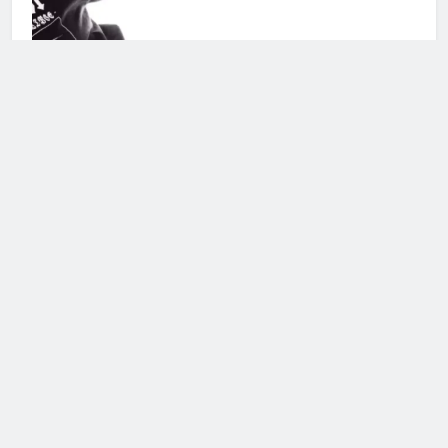
Elettra Lamborghini, non è tutto
come sembra!
28 Marzo 2026 • 15:20
Serena Grandi: le rivelazioni su
Gianni Morandi