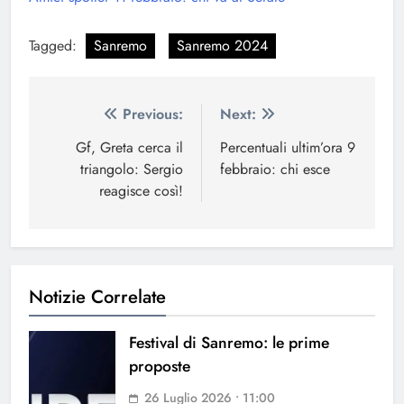
Tagged:
Sanremo
Sanremo 2024
Navigazione
Previous:
Next:
articoli
Gf, Greta cerca il
Percentuali ultim’ora 9
triangolo: Sergio
febbraio: chi esce
reagisce così!
Notizie Correlate
Festival di Sanremo: le prime
proposte
26 Luglio 2026 • 11:00