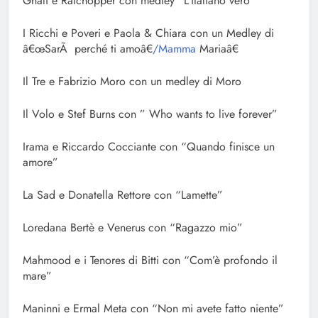
Ghali e Ratchopper con medley “L’italiano vero”
I Ricchi e Poveri e Paola & Chiara con un Medley di
â€œSarÃ perché ti amoâ€
/Mamma
Mariaâ€
Il Tre e Fabrizio Moro con un medley di Moro
Il Volo e Stef Burns con ” Who wants to live forever”
Irama e Riccardo Cocciante con “Quando finisce un
amore”
La Sad e Donatella Rettore con “Lamette”
Loredana Bertè e Venerus con “Ragazzo mio”
Mahmood e i Tenores di Bitti con “Com’è profondo il
mare”
Maninni e Ermal Meta con “Non mi avete fatto niente”