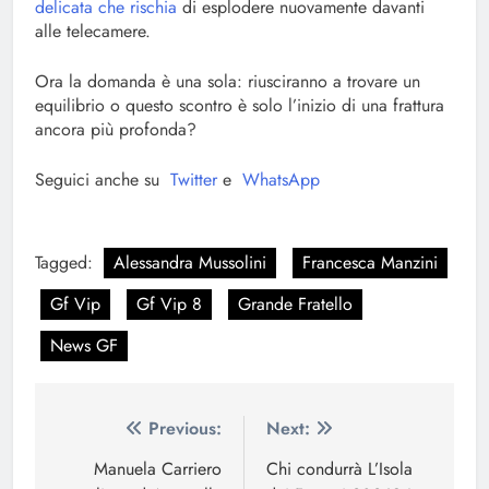
delicata che rischia
di esplodere nuovamente davanti
alle telecamere.
Ora la domanda è una sola: riusciranno a trovare un
equilibrio o questo scontro è solo l’inizio di una frattura
ancora più profonda?
Seguici anche su
Twitter
e
WhatsApp
Tagged:
Alessandra Mussolini
Francesca Manzini
Gf Vip
Gf Vip 8
Grande Fratello
News GF
Navigazione
Previous:
Next:
articoli
Manuela Carriero
Chi condurrà L’Isola