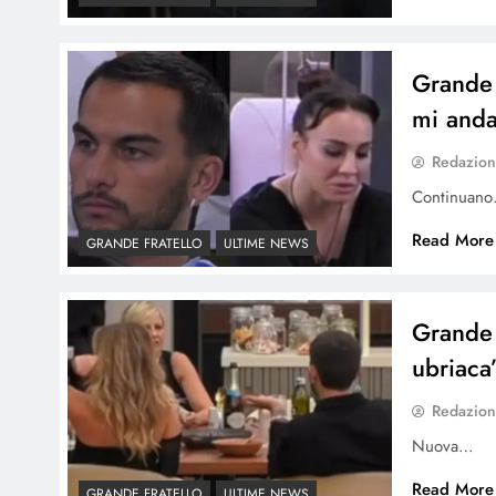
Grande 
mi and
Redazio
Continuan
Read More
GRANDE FRATELLO
ULTIME NEWS
Grande F
ubriaca
Redazio
Nuova…
Read More
GRANDE FRATELLO
ULTIME NEWS