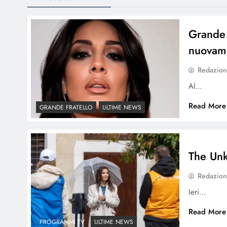
Grande 
nuovame
Redazio
Al…
Read More
GRANDE FRATELLO
ULTIME NEWS
The Unk
Redazio
Ieri…
Read More
PROGRAMMI TV
ULTIME NEWS