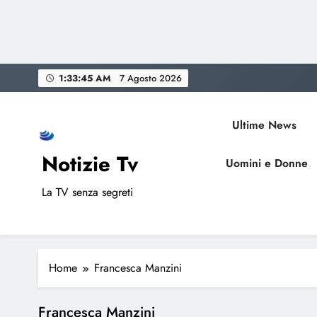
Skip
1:33:46 AM
7 Agosto 2026
to
content
Ultime News
Notizie Tv
Uomini e Donne
La TV senza segreti
Home
Francesca Manzini
Francesca Manzini