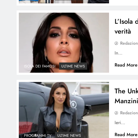
L’Isola 
verità
Redazio
In…
Read More
ISOLA DEI FAMOSI
ULTIME NEWS
The Unk
Manzini
Redazio
Ieri…
Read More
PROGRAMMI TV
ULTIME NEWS